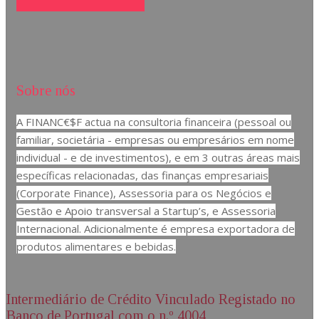
Sobre nós
A FINANC€$F actua na consultoria financeira (pessoal ou
familiar, societária - empresas ou empresários em nome
individual - e de investimentos), e em 3 outras áreas mais
específicas relacionadas, das finanças empresariais
(Corporate Finance), Assessoria para os Negócios e
Gestão e Apoio transversal a Startup’s, e Assessoria
Internacional. Adicionalmente é empresa exportadora de
produtos alimentares e bebidas.
Intermediário de Crédito Vinculado Registado no
Banco de Portugal com o n.º 4004